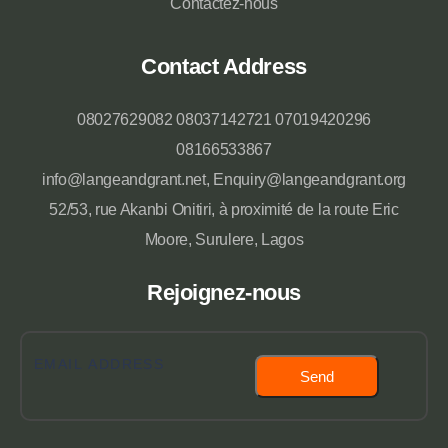
Contactez-nous
Contact Address
08027629082 08037142721 07019420296
08166533867
info@langeandgrant.net, Enquiry@langeandgrant.org
52/53, rue Akanbi Onitiri, à proximité de la route Eric
Moore, Surulere, Lagos
Rejoignez-nous
Send